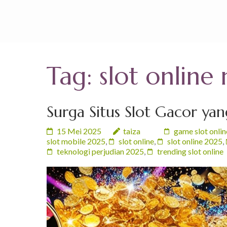
Lompat
ke
konten
(Tekan
Tag:
slot onlin
Enter)
Surga Situs Slot Gacor ya
15 Mei 2025
taiza
game slot onlin
slot mobile 2025
,
slot online
,
slot online 2025
,
teknologi perjudian 2025
,
trending slot online