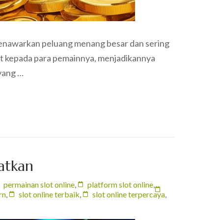
g menawarkan peluang menang besar dan sering
pot kepada para pemainnya, menjadikannya
yang …
atkan
permainan slot online
,
platform slot online
,
rn
,
slot online terbaik
,
slot online terpercaya
,