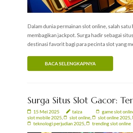
Dalam dunia permainan slot online, salah satu
membagikan jackpot. Surga hadir sebagai situ
destinasi favorit bagi para pecinta slot ya
BACA SELENGKAPNYA
Surga Situs Slot Gacor: 
15 Mei 2025
taiza
game slot onlin
slot mobile 2025
,
slot online
,
slot online 2025
,
teknologi perjudian 2025
,
trending slot online