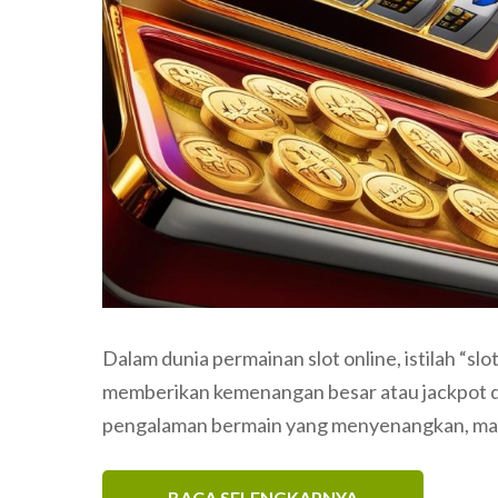
Dalam dunia permainan slot online, istilah “sl
memberikan kemenangan besar atau jackpot dal
pengalaman bermain yang menyenangkan, maka
BACA SELENGKAPNYA