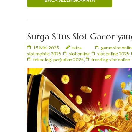
Surga Situs Slot Gacor ya
15 Mei 2025
taiza
game slot onlin
slot mobile 2025
,
slot online
,
slot online 2025
,
teknologi perjudian 2025
,
trending slot online