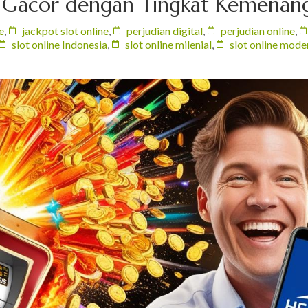
t Gacor dengan Tingkat Kemenang
e
,
jackpot slot online
,
perjudian digital
,
perjudian online
,
slot online Indonesia
,
slot online milenial
,
slot online mode