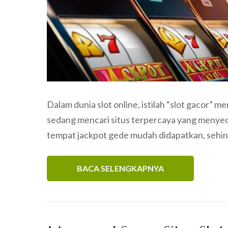
Dalam dunia slot online, istilah “slot gacor”
sedang mencari situs terpercaya yang menyedi
tempat jackpot gede mudah didapatkan, sehi
BACA SELENGKAPNYA