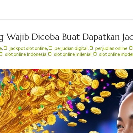
ng Wajib Dicoba Buat Dapatkan J
e
,
jackpot slot online
,
perjudian digital
,
perjudian online
,
slot online Indonesia
,
slot online milenial
,
slot online mode