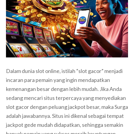
Dalam dunia slot online, istilah “slot gacor” menjadi
incaran para pemain yang ingin mendapatkan
kemenangan besar dengan lebih mudah. Jika Anda
sedang mencari situs terpercaya yang menyediakan
slot gacor dengan peluang jackpot besar, maka Surga
adalah jawabannya. Situs ini dikenal sebagai tempat
jackpot gede mudah didapatkan, sehingga semakin
banyak pemain yang sukses meraih keuntungan