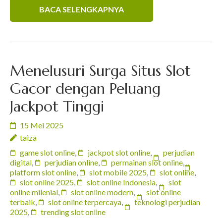
BACA SELENGKAPNYA
Menelusuri Surga Situs Slot
Gacor dengan Peluang
Jackpot Tinggi
15 Mei 2025
taiza
game slot online
,
jackpot slot online
,
perjudian
digital
,
perjudian online
,
permainan slot online
,
platform slot online
,
slot mobile 2025
,
slot online
,
slot online 2025
,
slot online Indonesia
,
slot
online milenial
,
slot online modern
,
slot online
terbaik
,
slot online terpercaya
,
teknologi perjudian
2025
,
trending slot online