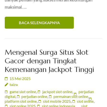
maksimal. …
BACA SELENGKAPNYA
Mengenal Surga Situs Slot
Gacor dengan Tingkat
Kemenangan Jackpot Tinggi
15 Mei 2025
taiza
game slot online
,
jackpot slot online
,
perjudian
digital
,
perjudian online
,
permainan slot online
,
platform slot online
,
slot mobile 2025
,
slot online
,
slot online 2025
,
slot online Indonesia
,
slot