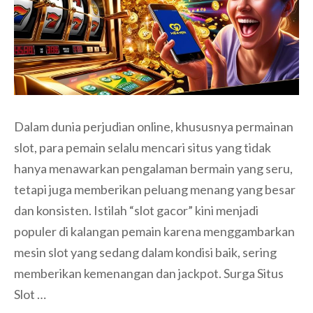
Dalam dunia perjudian online, khususnya permainan
slot, para pemain selalu mencari situs yang tidak
hanya menawarkan pengalaman bermain yang seru,
tetapi juga memberikan peluang menang yang besar
dan konsisten. Istilah “slot gacor” kini menjadi
populer di kalangan pemain karena menggambarkan
mesin slot yang sedang dalam kondisi baik, sering
memberikan kemenangan dan jackpot. Surga Situs
Slot …