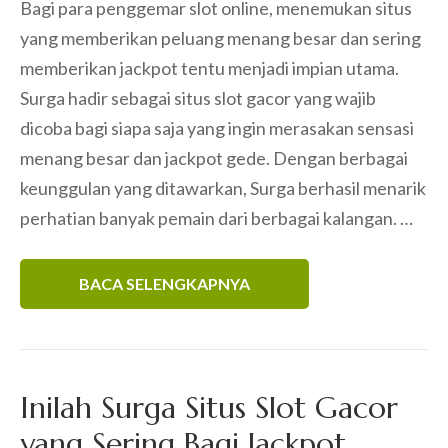
Bagi para penggemar slot online, menemukan situs
yang memberikan peluang menang besar dan sering
memberikan jackpot tentu menjadi impian utama.
Surga hadir sebagai situs slot gacor yang wajib
dicoba bagi siapa saja yang ingin merasakan sensasi
menang besar dan jackpot gede. Dengan berbagai
keunggulan yang ditawarkan, Surga berhasil menarik
perhatian banyak pemain dari berbagai kalangan. …
BACA SELENGKAPNYA
Inilah Surga Situs Slot Gacor
yang Sering Bagi Jackpot