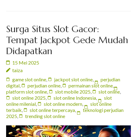
Surga Situs Slot Gacor:
Tempat Jackpot Gede Mudah
Didapatkan
15 Mei 2025
taiza
game slot online
,
jackpot slot online
,
perjudian
digital
,
perjudian online
,
permainan slot online
,
platform slot online
,
slot mobile 2025
,
slot online
,
slot online 2025
,
slot online Indonesia
,
slot
online milenial
,
slot online modern
,
slot online
terbaik
,
slot online terpercaya
,
teknologi perjudian
2025
,
trending slot online