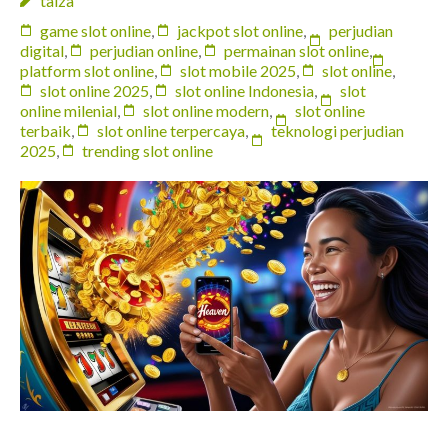
taiza
game slot online
,
jackpot slot online
,
perjudian
digital
,
perjudian online
,
permainan slot online
,
platform slot online
,
slot mobile 2025
,
slot online
,
slot online 2025
,
slot online Indonesia
,
slot
online milenial
,
slot online modern
,
slot online
terbaik
,
slot online terpercaya
,
teknologi perjudian
2025
,
trending slot online