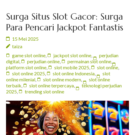
Surga Situs Slot Gacor: Surga
Para Pencari Jackpot Fantastis
15 Mei 2025
taiza
game slot online
,
jackpot slot online
,
perjudian
digital
,
perjudian online
,
permainan slot online
,
platform slot online
,
slot mobile 2025
,
slot online
,
slot online 2025
,
slot online Indonesia
,
slot
online milenial
,
slot online modern
,
slot online
terbaik
,
slot online terpercaya
,
teknologi perjudian
2025
,
trending slot online