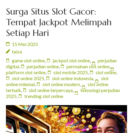
Surga Situs Slot Gacor:
Tempat Jackpot Melimpah
Setiap Hari
15 Mei 2025
taiza
game slot online
,
jackpot slot online
,
perjudian
digital
,
perjudian online
,
permainan slot online
,
platform slot online
,
slot mobile 2025
,
slot online
,
slot online 2025
,
slot online Indonesia
,
slot
online milenial
,
slot online modern
,
slot online
terbaik
,
slot online terpercaya
,
teknologi perjudian
2025
,
trending slot online