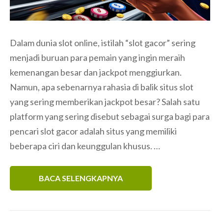
Dalam dunia slot online, istilah “slot gacor” sering
menjadi buruan para pemain yang ingin meraih
kemenangan besar dan jackpot menggiurkan.
Namun, apa sebenarnya rahasia di balik situs slot
yang sering memberikan jackpot besar? Salah satu
platform yang sering disebut sebagai surga bagi para
pencari slot gacor adalah situs yang memiliki
beberapa ciri dan keunggulan khusus. …
BACA SELENGKAPNYA