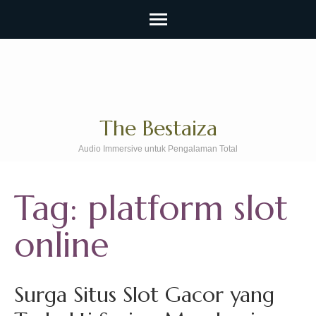
Lompat
ke
konten
(Tekan
The Bestaiza
Enter)
Audio Immersive untuk Pengalaman Total
Tag:
platform slot
online
Surga Situs Slot Gacor yang