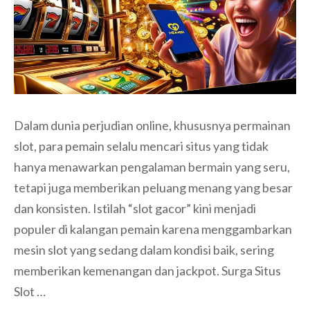
Dalam dunia perjudian online, khususnya permainan
slot, para pemain selalu mencari situs yang tidak
hanya menawarkan pengalaman bermain yang seru,
tetapi juga memberikan peluang menang yang besar
dan konsisten. Istilah “slot gacor” kini menjadi
populer di kalangan pemain karena menggambarkan
mesin slot yang sedang dalam kondisi baik, sering
memberikan kemenangan dan jackpot. Surga Situs
Slot …