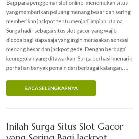
Bagi para penggemar slot online, menemukan situs
yang memberikan peluang menang besar dan sering
memberikan jackpot tentu menjadi impian utama.
Surga hadir sebagai situs slot gacor yang wajib
dicoba bagi siapa saja yang ingin merasakan sensasi
menang besar dan jackpot gede. Dengan berbagai
keunggulan yang ditawarkan, Surga berhasil menarik
perhatian banyak pemain dari berbagai kalangan. …
BACA SELENGKAPNYA
Inilah Surga Situs Slot Gacor
yang Sering Bagi Jackpot