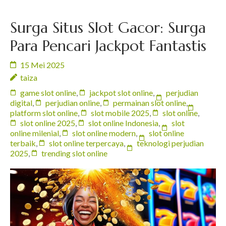
Surga Situs Slot Gacor: Surga
Para Pencari Jackpot Fantastis
15 Mei 2025
taiza
game slot online
,
jackpot slot online
,
perjudian
digital
,
perjudian online
,
permainan slot online
,
platform slot online
,
slot mobile 2025
,
slot online
,
slot online 2025
,
slot online Indonesia
,
slot
online milenial
,
slot online modern
,
slot online
terbaik
,
slot online terpercaya
,
teknologi perjudian
2025
,
trending slot online