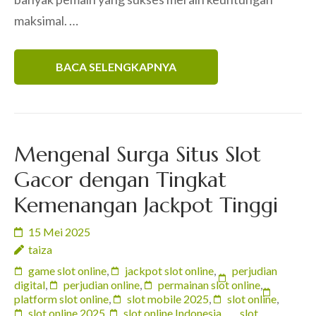
maksimal. …
BACA SELENGKAPNYA
Mengenal Surga Situs Slot
Gacor dengan Tingkat
Kemenangan Jackpot Tinggi
15 Mei 2025
taiza
game slot online
,
jackpot slot online
,
perjudian
digital
,
perjudian online
,
permainan slot online
,
platform slot online
,
slot mobile 2025
,
slot online
,
slot online 2025
,
slot online Indonesia
,
slot