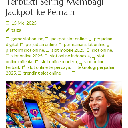
Terbukti Sering Membagi
Jackpot ke Pemain
15 Mei 2025
taiza
game slot online
,
jackpot slot online
,
perjudian
digital
,
perjudian online
,
permainan slot online
,
platform slot online
,
slot mobile 2025
,
slot online
,
slot online 2025
,
slot online Indonesia
,
slot
online milenial
,
slot online modern
,
slot online
terbaik
,
slot online terpercaya
,
teknologi perjudian
2025
,
trending slot online