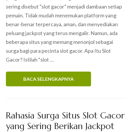
sering disebut “slot gacor” menjadi dambaan setiap
pemain. Tidak mudah menemukan platform yang
benar-benar terpercaya, aman, dan menyediakan
peluang jackpot yang terus mengalir. Namun, ada
beberapa situs yang memang menonjol sebagai
surga bagi para pecinta slot gacor. Apa Itu Slot
Gacor? Istilah “slot …
BACA SELENGKAPNYA
Rahasia Surga Situs Slot Gacor
yang Sering Berikan Jackpot