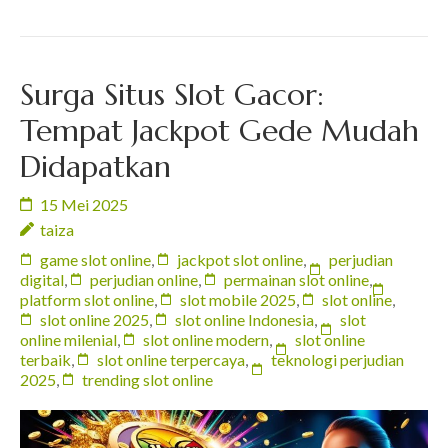
Surga Situs Slot Gacor:
Tempat Jackpot Gede Mudah
Didapatkan
15 Mei 2025
taiza
game slot online
,
jackpot slot online
,
perjudian
digital
,
perjudian online
,
permainan slot online
,
platform slot online
,
slot mobile 2025
,
slot online
,
slot online 2025
,
slot online Indonesia
,
slot
online milenial
,
slot online modern
,
slot online
terbaik
,
slot online terpercaya
,
teknologi perjudian
2025
,
trending slot online