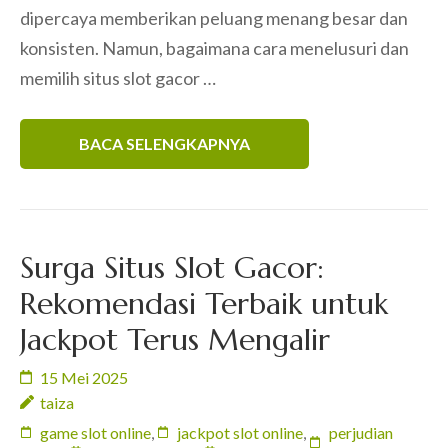
dipercaya memberikan peluang menang besar dan
konsisten. Namun, bagaimana cara menelusuri dan
memilih situs slot gacor …
BACA SELENGKAPNYA
Surga Situs Slot Gacor:
Rekomendasi Terbaik untuk
Jackpot Terus Mengalir
15 Mei 2025
taiza
game slot online
,
jackpot slot online
,
perjudian