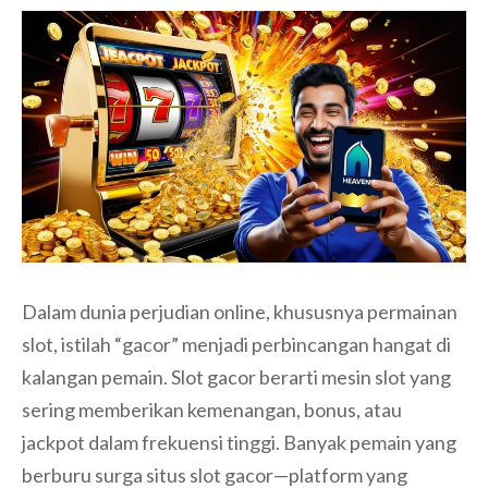
Dalam dunia perjudian online, khususnya permainan
slot, istilah “gacor” menjadi perbincangan hangat di
kalangan pemain. Slot gacor berarti mesin slot yang
sering memberikan kemenangan, bonus, atau
jackpot dalam frekuensi tinggi. Banyak pemain yang
berburu surga situs slot gacor—platform yang