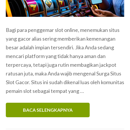
Bagi para penggemar slot online, menemukan situs
yang gacor alias sering memberikan kemenangan
besar adalah impian tersendiri. Jika Anda sedang
mencari platform yang tidak hanya aman dan
terpercaya, tetapi juga rutin membagikan jackpot
ratusan juta, maka Anda wajib mengenal Surga Situs
Slot Gacor. Situs ini sudah dikenal luas oleh komunitas
pemain slot sebagai tempat yang …
BACA SELENGKAPNYA