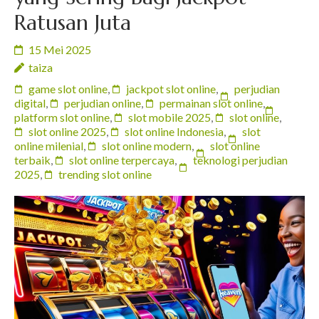
Ratusan Juta
15 Mei 2025
taiza
game slot online
,
jackpot slot online
,
perjudian
digital
,
perjudian online
,
permainan slot online
,
platform slot online
,
slot mobile 2025
,
slot online
,
slot online 2025
,
slot online Indonesia
,
slot
online milenial
,
slot online modern
,
slot online
terbaik
,
slot online terpercaya
,
teknologi perjudian
2025
,
trending slot online