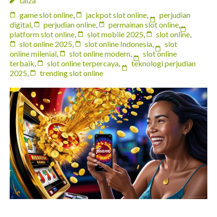
taiza
game slot online
,
jackpot slot online
,
perjudian
digital
,
perjudian online
,
permainan slot online
,
platform slot online
,
slot mobile 2025
,
slot online
,
slot online 2025
,
slot online Indonesia
,
slot
online milenial
,
slot online modern
,
slot online
terbaik
,
slot online terpercaya
,
teknologi perjudian
2025
,
trending slot online