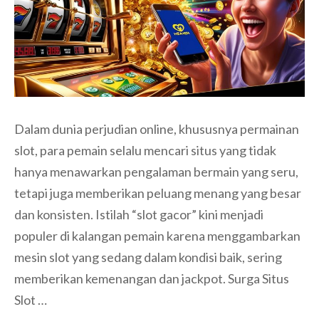
Dalam dunia perjudian online, khususnya permainan
slot, para pemain selalu mencari situs yang tidak
hanya menawarkan pengalaman bermain yang seru,
tetapi juga memberikan peluang menang yang besar
dan konsisten. Istilah “slot gacor” kini menjadi
populer di kalangan pemain karena menggambarkan
mesin slot yang sedang dalam kondisi baik, sering
memberikan kemenangan dan jackpot. Surga Situs
Slot …