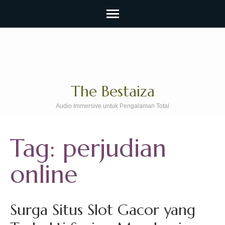
Lompat
ke
konten
(Tekan
The Bestaiza
Enter)
Audio Immersive untuk Pengalaman Total
Tag:
perjudian
online
Surga Situs Slot Gacor yang