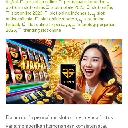
digital
,
perjudian online
,
permainan slot online
,
platform slot online
,
slot mobile 2025
,
slot online
,
slot online 2025
,
slot online Indonesia
,
slot
online milenial
,
slot online modern
,
slot online
terbaik
,
slot online terpercaya
,
teknologi perjudian
2025
,
trending slot online
Dalam dunia permainan slot online, mencari situs
yang memberikan kemenangan konsisten atau