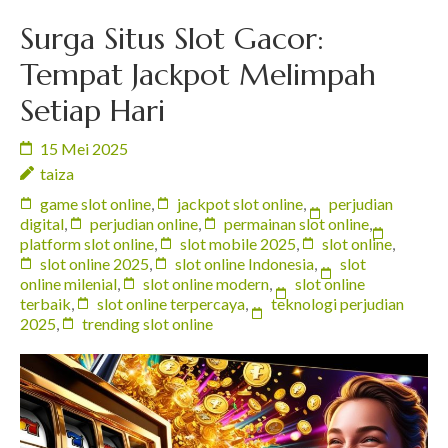
Surga Situs Slot Gacor:
Tempat Jackpot Melimpah
Setiap Hari
15 Mei 2025
taiza
game slot online
,
jackpot slot online
,
perjudian
digital
,
perjudian online
,
permainan slot online
,
platform slot online
,
slot mobile 2025
,
slot online
,
slot online 2025
,
slot online Indonesia
,
slot
online milenial
,
slot online modern
,
slot online
terbaik
,
slot online terpercaya
,
teknologi perjudian
2025
,
trending slot online