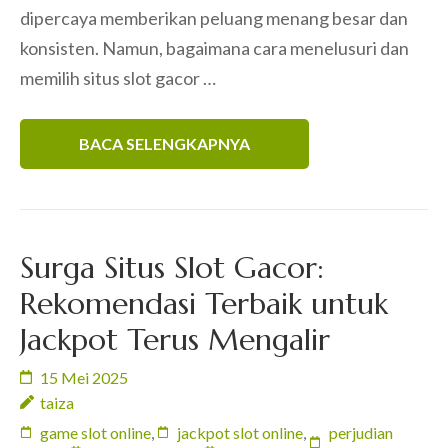
dipercaya memberikan peluang menang besar dan
konsisten. Namun, bagaimana cara menelusuri dan
memilih situs slot gacor …
BACA SELENGKAPNYA
Surga Situs Slot Gacor:
Rekomendasi Terbaik untuk
Jackpot Terus Mengalir
15 Mei 2025
taiza
game slot online
,
jackpot slot online
,
perjudian