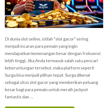
Di dunia slot online, istilah “slot gacor” sering
menjadi incaran para pemain yang ingin
mendapatkan kemenangan besar dengan frekuensi
lebih tinggi. Jika Anda termasuk salah satu pencari
keberuntungan tersebut, maka platform seperti
Surga bisa menjadi pilihan tepat. Surga dikenal
sebagai situs slot gacor yang memberikan peluang
besar bagi para pemain untuk meraih jackpot
fantastis dan …