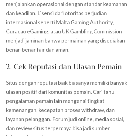
menjalankan operasional dengan standar keamanan
dan keadilan. Lisensi dari otoritas perjudian
internasional seperti Malta Gaming Authority,
Curacao eGaming, atau UK Gambling Commission
menjadi jaminan bahwa permainan yang disediakan
benar-benar fair dan aman.
2. Cek Reputasi dan Ulasan Pemain
Situs dengan reputasi baik biasanya memiliki banyak
ulasan positif dari komunitas pemain. Cari tahu
pengalaman pemain lain mengenai tingkat
kemenangan, kecepatan proses withdraw, dan
layanan pelanggan. Forum judi online, media sosial,
dan review situs terpercaya bisa jadi sumber