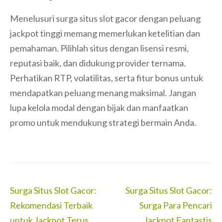
Menelusuri surga situs slot gacor dengan peluang
jackpot tinggi memang memerlukan ketelitian dan
pemahaman. Pilihlah situs dengan lisensi resmi,
reputasi baik, dan didukung provider ternama.
Perhatikan RTP, volatilitas, serta fitur bonus untuk
mendapatkan peluang menang maksimal. Jangan
lupa kelola modal dengan bijak dan manfaatkan
promo untuk mendukung strategi bermain Anda.
Navigasi
Surga Situs Slot Gacor:
Surga Situs Slot Gacor:
pos
Rekomendasi Terbaik
Surga Para Pencari
untuk Jackpot Terus
Jackpot Fantastis