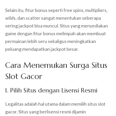
Selain itu, fitur bonus seperti free spins, multipliers,
wilds, dan scatter sangat menentukan seberapa
sering jackpot bisa muncul. Situs yang menyediakan
game dengan fitur bonus melimpah akan membuat
permainan lebih seru sekaligus meningkatkan
peluang mendapatkan jackpot besar.
Cara Menemukan Surga Situs
Slot Gacor
1. Pilih Situs dengan Lisensi Resmi
Legalitas adalah hal utama dalam memilih situs slot
gacor. Situs yang berlisensi resmi dijamin