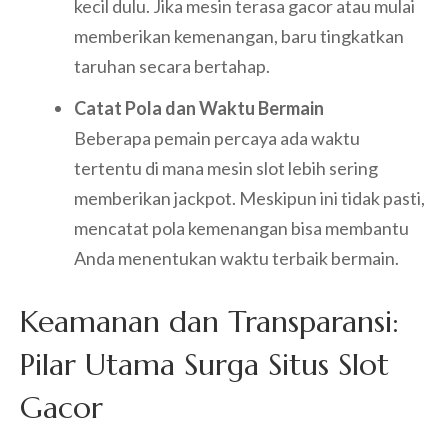
kecil dulu. Jika mesin terasa gacor atau mulai
memberikan kemenangan, baru tingkatkan
taruhan secara bertahap.
Catat Pola dan Waktu Bermain
Beberapa pemain percaya ada waktu
tertentu di mana mesin slot lebih sering
memberikan jackpot. Meskipun ini tidak pasti,
mencatat pola kemenangan bisa membantu
Anda menentukan waktu terbaik bermain.
Keamanan dan Transparansi:
Pilar Utama Surga Situs Slot
Gacor