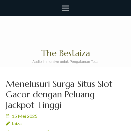
Lompat
ke
konten
(Tekan
The Bestaiza
Enter)
Audio Immersive untuk Pengalaman Total
Menelusuri Surga Situs Slot
Gacor dengan Peluang
Jackpot Tinggi
15 Mei 2025
taiza