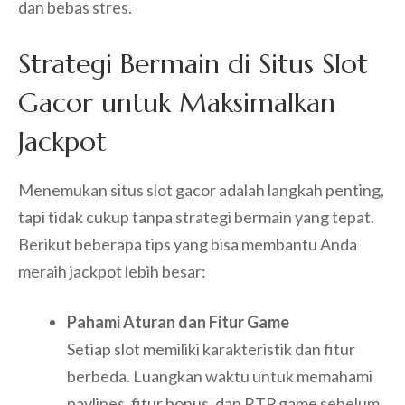
dan bebas stres.
Strategi Bermain di Situs Slot
Gacor untuk Maksimalkan
Jackpot
Menemukan situs slot gacor adalah langkah penting,
tapi tidak cukup tanpa strategi bermain yang tepat.
Berikut beberapa tips yang bisa membantu Anda
meraih jackpot lebih besar:
Pahami Aturan dan Fitur Game
Setiap slot memiliki karakteristik dan fitur
berbeda. Luangkan waktu untuk memahami
paylines, fitur bonus, dan RTP game sebelum